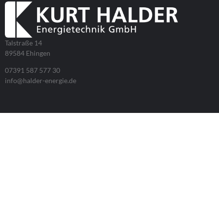
Talstraße 14
89584 Ehingen
07391 587 577 30
info@halder-energie.de
ARBEITSZEITEN
Montag – Donnerstag
07.00 – 17.00 Uhr
Freitag
07.00 – 12.00 Uhr
SOZIAL