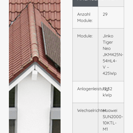
Anzahl
29
Module:
Module:
Jinko
Tiger
Neo
JKM425N-
54HL4-
V –
425Wp
Anlagenleistung:
12,32
kWp
Wechselrichter:
Huawei
SUN2000-
10KTL-
M1